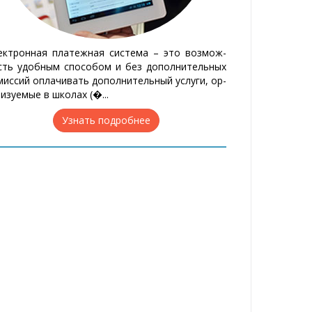
к­трон­ная пла­теж­ная си­сте­ма – это воз­мож­
ть удоб­ным спо­со­бом и без до­пол­ни­тель­ных
мис­сий оп­ла­чи­вать до­пол­ни­тель­ный ус­лу­ги, ор­
ни­зу­е­мые в шко­лах (�...
Узнать подробнее
С