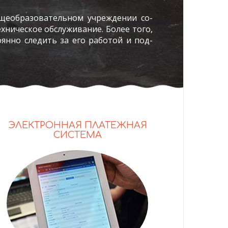
б­ще­об­ра­зова­тель­ном уч­режде­нии со­
­ни­чес­кое об­слу­жива­ние. Бо­лее то­го,
то­ян­но сле­дить за его ра­ботой и под­
ЭЛЕКТРОННАЯ ПЛАТЕЖНАЯ
СИСТЕМА