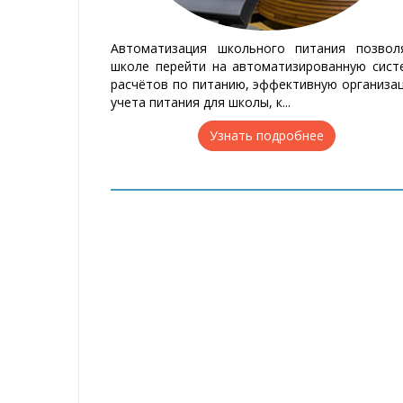
Ав­то­ма­ти­за­ция школь­но­го пи­та­ния поз­во­л
шко­ле пе­рей­ти на ав­то­мати­зиро­ван­ную сис­т
рас­чё­тов по пи­та­нию, эф­фек­тив­ную ор­га­ни­за
уче­та пи­та­ния для шко­лы, к...
Узнать подробнее