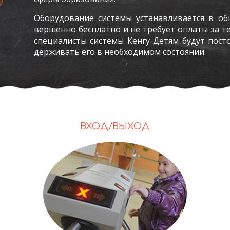
Обо­рудо­вание сис­те­мы ус­та­нав­ли­ва­ет­ся в о
вер­шенно бес­плат­но и не тре­бу­ет оп­ла­ты за тех
спе­ци­алис­ты сис­те­мы Кен­гу Де­тям бу­дут пос­
держи­вать его в не­об­хо­димом сос­то­янии.
ВХОД/ВЫХОД