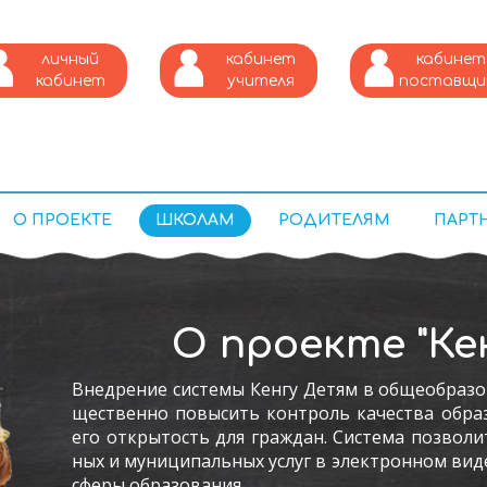
личный
кабинет
кабинет
кабинет
учителя
поставщи
питания
О ПРОЕКТЕ
ШКОЛАМ
РОДИТЕЛЯМ
ПАРТ
О проекте "Ке
Внед­ре­ние сис­те­мы Кен­гу Де­тям в об­ще­об­ра­зо
щес­твен­но по­высить кон­троль ка­чес­тва об­ра­з
его от­кры­тость для граж­дан. Сис­те­ма поз­во­ли
ных и му­ници­паль­ных ус­луг в элек­трон­ном ви­д
сфе­ры об­ра­зова­ния.