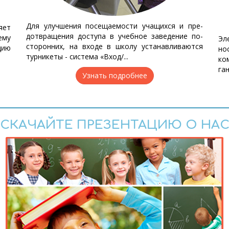
Для улуч­ше­ния по­се­ща­е­мо­сти уча­щих­ся и пре­
я­ет
дот­вра­ще­ния до­сту­па в учеб­ное за­ве­де­ние по­
е­му
Эле
сто­рон­них, на вхо­де в шко­лу ус­та­нав­ли­ва­ют­ся
­цию
нос
тур­ни­ке­ты - си­сте­ма «Вход/...
ко­
га­
Узнать подробнее
СКАЧАЙТЕ ПРЕЗЕНТАЦИЮ О НА