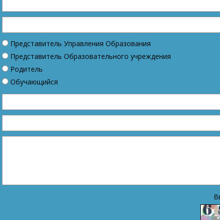
Представитель Управления Образования
Представитель Образовательного учреждения
Родитель
Обучающийся
В