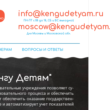
info@kengudetyam.ru
ка
ПН-ПТ с 08 до 18, СБ и ВС выходной
moscow@kengudetyam.
Для Москвы и Московской обл.
НЕРАМ
ВОПРОСЫ И ОТВЕТЫ
нгу Детям"
ва­тель­ные уч­режде­ния поз­во­ля­ет су­
ова­тель­но­го про­цес­са и обес­пе­чить
т обес­пе­чить ока­зание го­сударс­твен­
е и ав­то­мати­зиру­ет учет по­каза­телей