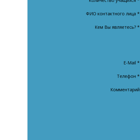
Количество учащихся
*
ФИО контактного лица
*
Кем Вы являетесь?
*
E-Mail
*
Телефон
*
Комментарий