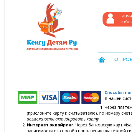
лич
каби
О ПРО
Способы по
В нашей сист
Через плате
(прислоните карту к считывателю), по номеру счет
возможность активировать карту.
Интернет эквайринг
. Через банковскую карт Vis
зависимости от способа пополнения платежной си