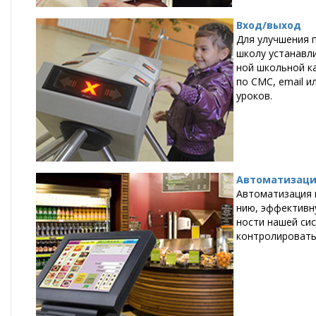
Вход/выход
Для улуч­ше­ния по
шко­лу уста­нав­ли
ной школь­ной кар­
по СМС, email или
уро­ков.
Автоматизаци
Ав­то­ма­ти­за­ц
нию, эф­фек­тив­н
но­сти на­шей си­с
кон­тро­ли­ро­вать