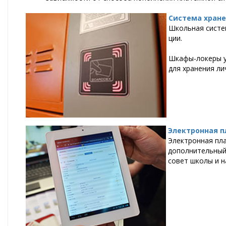
Система хран
Школь­ная си­сте­
ции.
Шка­фы-ло­ке­ры уж
для хра­не­ния ли
Электронная п
Элек­трон­ная пла
до­пол­ни­тель­ный
со­вет шко­лы и на