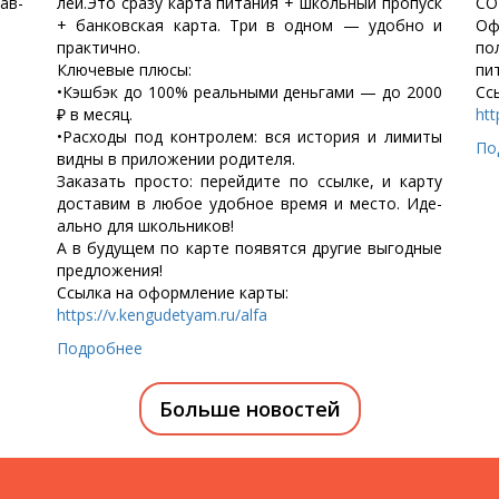
 ав­
лей.Это сра­зу кар­та пи­тания + школь­ный про­пуск
СО
+ бан­ков­ская кар­та. Три в од­ном — удоб­но и
Оф
прак­тично.
пол
Клю­чевые плю­сы:
пи­
•Кэш­бэк до 100% ре­аль­ны­ми день­га­ми — до 2000
Ссы
₽ в ме­сяц.
htt
•Рас­хо­ды под кон­тро­лем: вся ис­то­рия и ли­миты
По
вид­ны в при­ложе­нии ро­дите­ля.
За­казать прос­то: пе­рей­ди­те по ссыл­ке, и кар­ту
дос­та­вим в лю­бое удоб­ное вре­мя и мес­то. Иде­
аль­но для школь­ни­ков!
А в бу­дущем по кар­те по­явят­ся дру­гие вы­год­ные
пред­ло­жения!
Ссыл­ка на офор­мле­ние кар­ты:
https://v.kengudetyam.ru/alfa
Подробнее
Больше новостей