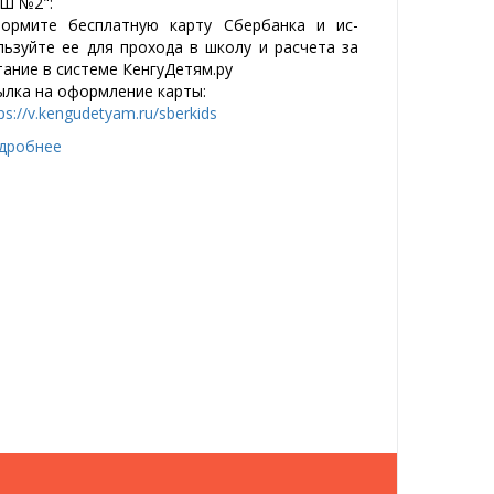
Ш №2":
ор­ми­те бес­плат­ную кар­ту Сбер­банка и ис­
ь­зуй­те ее для про­хода в шко­лу и рас­че­та за
тание в сис­те­ме Кен­гу­Детям.ру
л­ка на офор­мле­ние кар­ты:
ps://v.kengudetyam.ru/sberkids
дробнее