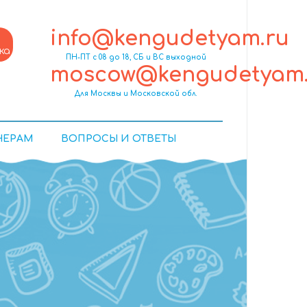
info@kengudetyam.ru
ка
ПН-ПТ с 08 до 18, СБ и ВС выходной
moscow@kengudetyam.
Для Москвы и Московской обл.
НЕРАМ
ВОПРОСЫ И ОТВЕТЫ