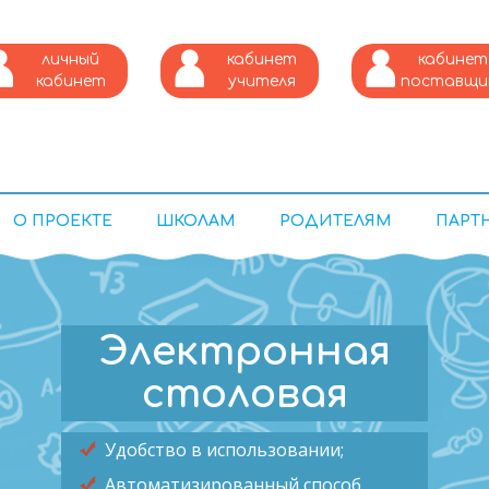
личный
кабинет
кабинет
кабинет
учителя
поставщи
питания
О ПРОЕКТЕ
ШКОЛАМ
РОДИТЕЛЯМ
ПАРТ
Электронная
столовая
Удобство в использовании;
Автоматизированный способ