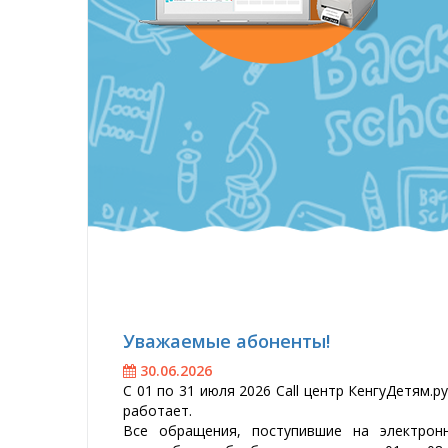
Ува­жа­емые або­нен­ты!
30.06.2026
С 01 по 31 и­юля 2026 Call центр Кен­гу­Де­тям.р
ра­бо­та­ет.
Все об­ра­ще­ния, пос­ту­пив­шие на элек­трон­