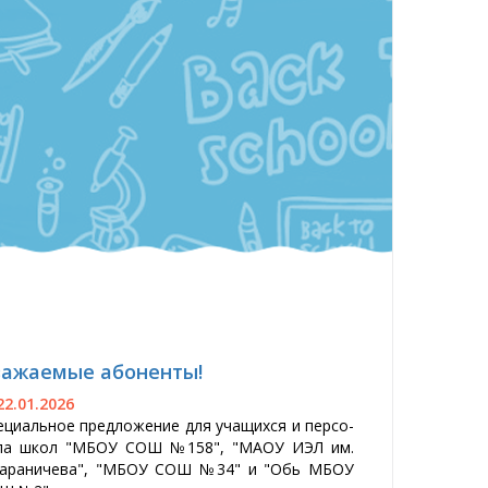
а­жа­емые або­нен­ты!
2.01.2026
­ци­аль­ное пред­ло­жение для уча­щих­ся и пер­со­
ла школ "МБОУ СОШ №158", "МА­ОУ И­ЭЛ им.
Га­рани­чева", "МБОУ СОШ №34" и "Обь МБОУ