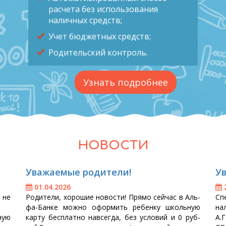
расчета без использования
наличных средств;
Учет бюджетных средств;
Родительский контроль.
Узнать подробнее
НОВОСТИ
Ува­жа­емые ро­дите­ли!
Ув
01.04.2026
2
у не
Ро­дите­ли, хо­рошие но­вос­ти! Пря­мо сей­час в Аль­
Спе
фа-Бан­ке мож­но офор­мить ре­бен­ку школь­ную
на
ную
кар­ту бес­плат­но нав­сегда, без ус­ло­вий и 0 руб­
А.