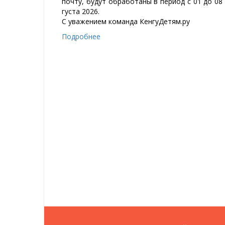
поч­ту, бу­дут об­ра­бо­та­ны в пе­ри­од с 01 до 08
гус­та 2026.
С ува­же­ни­ем ко­ман­да Кен­гу­Де­тям.ру
Подробнее